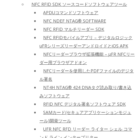
NFC RFID SDK ソースコードソフトウェアツール
APDUコマンドソフトウェア
NFC NDEF NTAG® SOFTWARE
NFC RFID マルチリーダー SDK
NFC RFIDモバイルアプリ – デジタルロジック
uFRシリーズリーダーアンドロイドとiOS APK
NFCリーダーブラウザ拡張機能 – μFR NFCリー
ダー用ブラウザアドオン
NFCリーダーを使用したPDFファイルのデジタ
ル署名
NT4H NTAG® 424 DNAタグ読み取り/書き込
みソフトウェア
RFID NFC デジタル署名ソフトウェア SDK
SAMカード(セキュアアプリケーションモジュ
ール)開発ツール
UFR NFC RFD リーダー ライター シェル コマ
ンド ライン インタープリター