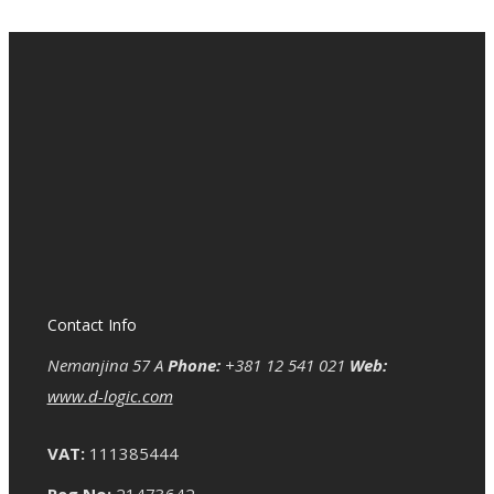
Contact Info
Nemanjina 57 A
Phone:
+381 12 541 021
Web:
www.d-logic.com
VAT:
111385444