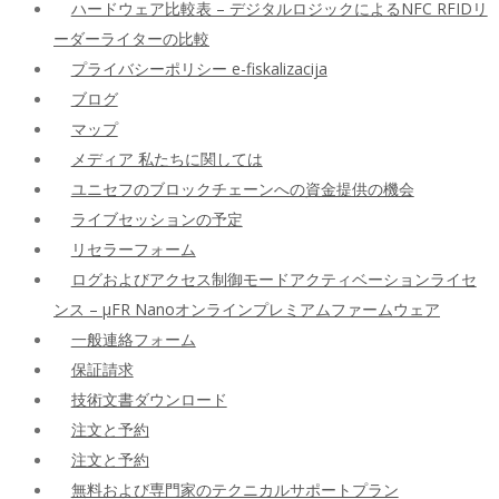
ハードウェア比較表 – デジタルロジックによるNFC RFIDリ
ーダーライターの比較
プライバシーポリシー e-fiskalizacija
ブログ
マップ
メディア 私たちに関しては
ユニセフのブロックチェーンへの資金提供の機会
ライブセッションの予定
リセラーフォーム
ログおよびアクセス制御モードアクティベーションライセ
ンス – μFR Nanoオンラインプレミアムファームウェア
一般連絡フォーム
保証請求
技術文書ダウンロード
注文と予約
注文と予約
無料および専門家のテクニカルサポートプラン