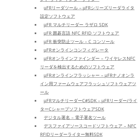
uFRリーダツール – μFRシリーズリーダライタ
設定ソフトウェア
μFR マルチリーダー ラザロ SDK
μFR 囲碁言語 NFC RFID ソフトウェア
μFR 衝突防止ツール – C コンソール
μFRオンラインコンフィグレータ
μFRオンラインファインダー – ワイヤレスNFC
リーダを検出するためのソフトウェア
μFRオンラインフラッシャー – μFRナノオンラ
イン用ファームウェアフラッシュソフトウェアツ
ール
μFRマルチリーダーC#SDK – μFRリーダー/ライ
ターCシャープソフトウェアSDK
デジタル署名 – 電子署名ツール
デスファイアソースコードソフトウェア – NFC
RFIDリーダーライター無料SDK