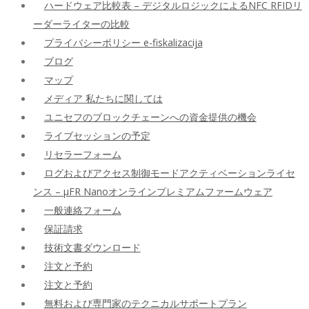
ハードウェア比較表 – デジタルロジックによるNFC RFIDリ
ーダーライターの比較
プライバシーポリシー e-fiskalizacija
ブログ
マップ
メディア 私たちに関しては
ユニセフのブロックチェーンへの資金提供の機会
ライブセッションの予定
リセラーフォーム
ログおよびアクセス制御モードアクティベーションライセ
ンス – μFR Nanoオンラインプレミアムファームウェア
一般連絡フォーム
保証請求
技術文書ダウンロード
注文と予約
注文と予約
無料および専門家のテクニカルサポートプラン