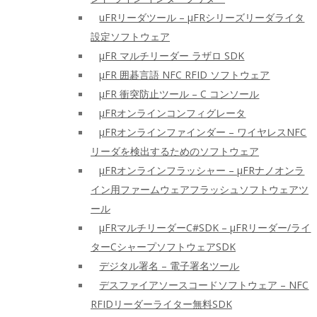
uFRリーダツール – μFRシリーズリーダライタ
設定ソフトウェア
μFR マルチリーダー ラザロ SDK
μFR 囲碁言語 NFC RFID ソフトウェア
μFR 衝突防止ツール – C コンソール
μFRオンラインコンフィグレータ
μFRオンラインファインダー – ワイヤレスNFC
リーダを検出するためのソフトウェア
μFRオンラインフラッシャー – μFRナノオンラ
イン用ファームウェアフラッシュソフトウェアツ
ール
μFRマルチリーダーC#SDK – μFRリーダー/ライ
ターCシャープソフトウェアSDK
デジタル署名 – 電子署名ツール
デスファイアソースコードソフトウェア – NFC
RFIDリーダーライター無料SDK