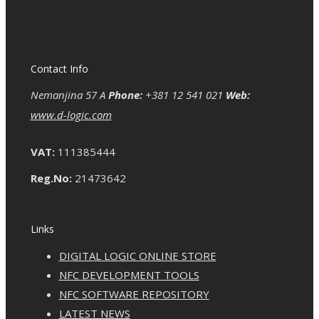
Contact Info
Nemanjina 57 A
Phone:
+381 12 541 021
Web:
www.d-logic.com
VAT:
111385444
Reg.No:
21473642
Links
DIGITAL LOGIC ONLINE STORE
NFC DEVELOPMENT TOOLS
NFC SOFTWARE REPOSITORY
LATEST NEWS