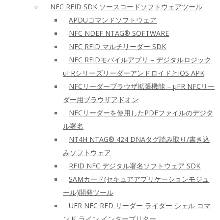
NFC RFID SDK ソースコードソフトウェアツール
APDUコマンドソフトウェア
NFC NDEF NTAG® SOFTWARE
NFC RFID マルチリーダー SDK
NFC RFIDモバイルアプリ – デジタルロジック
uFRシリーズリーダーアンドロイドとiOS APK
NFCリーダーブラウザ拡張機能 – μFR NFCリー
ダー用ブラウザアドオン
NFCリーダーを使用したPDFファイルのデジタ
ル署名
NT4H NTAG® 424 DNAタグ読み取り/書き込
みソフトウェア
RFID NFC デジタル署名ソフトウェア SDK
SAMカード(セキュアアプリケーションモジュ
ール)開発ツール
UFR NFC RFD リーダー ライター シェル コマ
ンド ライン インタープリター