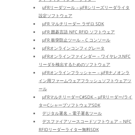
uFRリーダツール – μFRシリーズリーダライタ
設定ソフトウェア
μFR マルチリーダー ラザロ SDK
μFR 囲碁言語 NFC RFID ソフトウェア
μFR 衝突防止ツール – C コンソール
μFRオンラインコンフィグレータ
μFRオンラインファインダー – ワイヤレスNFC
リーダを検出するためのソフトウェア
μFRオンラインフラッシャー – μFRナノオンラ
イン用ファームウェアフラッシュソフトウェアツ
ール
μFRマルチリーダーC#SDK – μFRリーダー/ライ
ターCシャープソフトウェアSDK
デジタル署名 – 電子署名ツール
デスファイアソースコードソフトウェア – NFC
RFIDリーダーライター無料SDK