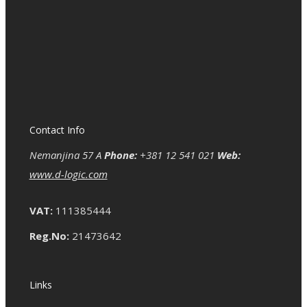
Contact Info
Nemanjina 57 A
Phone:
+381 12 541 021
Web:
www.d-logic.com
VAT:
111385444
Reg.No:
21473642
Links