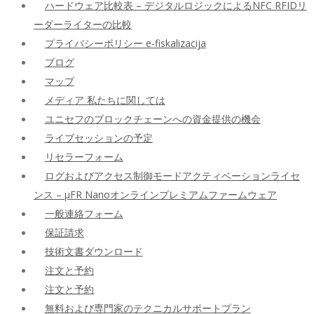
ハードウェア比較表 – デジタルロジックによるNFC RFIDリ
ーダーライターの比較
プライバシーポリシー e-fiskalizacija
ブログ
マップ
メディア 私たちに関しては
ユニセフのブロックチェーンへの資金提供の機会
ライブセッションの予定
リセラーフォーム
ログおよびアクセス制御モードアクティベーションライセ
ンス – μFR Nanoオンラインプレミアムファームウェア
一般連絡フォーム
保証請求
技術文書ダウンロード
注文と予約
注文と予約
無料および専門家のテクニカルサポートプラン