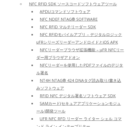
NFC RFID SDK ソースコードソフトウェアツール
APDUコマンドソフトウェア
NFC NDEF NTAG® SOFTWARE
NFC RFID マルチリーダー SDK
NFC RFIDモバイルアプリ – デジタルロジック
uFRシリーズリーダーアンドロイドとiOS APK
NFCリーダーブラウザ拡張機能 – μFR NFCリー
ダー用ブラウザアドオン
NFCリーダーを使用したPDFファイルのデジタ
ル署名
NT4H NTAG® 424 DNAタグ読み取り/書き込
みソフトウェア
RFID NFC デジタル署名ソフトウェア SDK
SAMカード(セキュアアプリケーションモジュ
ール)開発ツール
UFR NFC RFD リーダー ライター シェル コマ
ンド ライン インタープリター